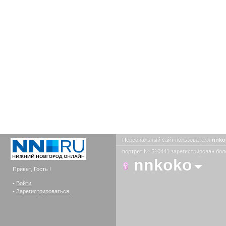
Персональный сайт пользователя
nnk
портрет № 510441 зарегистрирован боле
nnkoko
Привет, Гость !
-
Войти
-
Зарегистрироваться