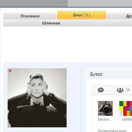
Блог
( 0 )
Основное
Др
Шпионаж
Блог
14
Derzka-YA
Lim0Ni
Посмотреть ещё