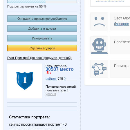
Портрет заполнен на 55 %
Лана2212
Марин
Этот блог
Отправить приватное сообщение
блогеров
.
Добавить в друзья
Игнорировать
Посетит
Сделать подарок
Глав-Пристрой (со всех форумов, детский)
популярность:
Посмотре
30587 место
-5 ↓
рейтинг
745
?
Привилегированный
пользователь
1
уровня
Статистика портрета:
сейчас просматривают портрет - 0